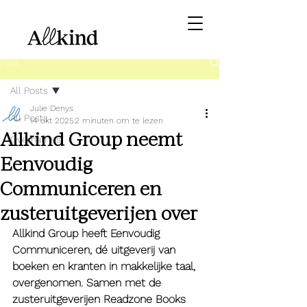
Post
All Posts
Julie Denys
All Posts
14 okt 2025
2 minuten om te lezen
Allkind Group neemt
Overnames
Eenvoudig
Communiceren en
zusteruitgeverijen over
Allkind Group heeft Eenvoudig 
Communiceren, dé uitgeverij van 
boeken en kranten in makkelijke taal, 
overgenomen. Samen met de 
zusteruitgeverijen Readzone Books 