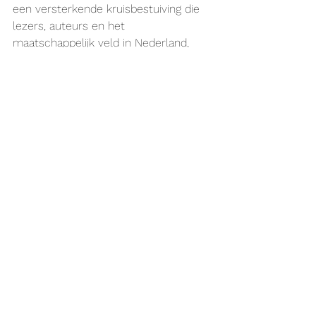
een versterkende kruisbestuiving die 
lezers, auteurs en het 
maatschappelijk veld in Nederland, 
België en daarbuiten ten goede komt.
Wil je meer informatie? 
Dan kan je ons contacteren via
falk.beerten@allkind-group.com
Alles weergeven
Recente blogposts