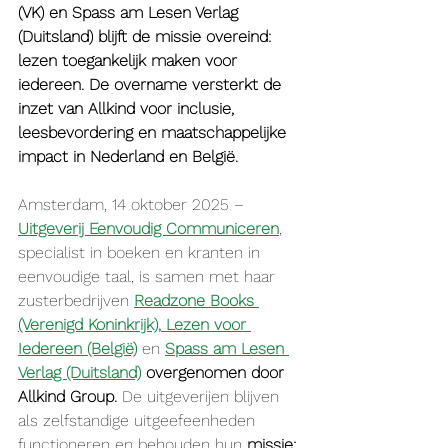
(VK) en Spass am Lesen Verlag 
(Duitsland) blijft de missie overeind: 
lezen toegankelijk maken voor 
iedereen. De overname versterkt de 
inzet van Allkind voor inclusie, 
leesbevordering en maatschappelijke 
impact in Nederland en België.
Amsterdam, 14 oktober 2025 – 
Uitgeverij Eenvoudig Communiceren
, 
specialist in boeken en kranten in 
eenvoudige taal, is samen met haar 
zusterbedrijven 
Readzone Books 
(Verenigd Koninkrijk)
,
 Lezen voor 
Iedereen (België)
 en 
Spass am Lesen 
Verlag (Duitsland)
overgenomen door 
Allkind Group.
 De uitgeverijen blijven 
als zelfstandige uitgeefeenheden 
functioneren en behouden hun 
missie: 