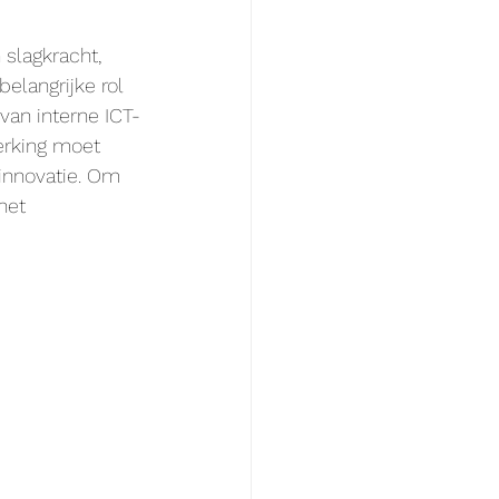
 slagkracht, 
belangrijke rol 
van interne ICT-
erking moet 
 innovatie. Om 
het 