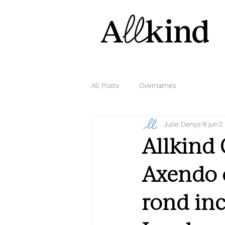
All Posts
Overnames
Julie Denys
9 jun
2
Allkind 
Axendo o
rond inc