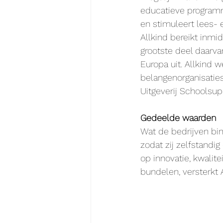
educatieve programm
en stimuleert lees- 
Allkind bereikt inm
grootste deel daarvan
Europa uit. Allkind w
belangenorganisatie
Uitgeverij Schoolsup
Gedeelde waarden
Wat de bedrijven bin
zodat zij zelfstandi
op innovatie, kwalite
bundelen, versterkt A