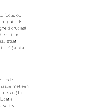
ke focus op 
ed publiek. 
heid cruciaal 
 heeft binnen 
au staat 
ital Agencies 
oeiende 
isatie met een 
e toegang tot 
ucatie 
novatieve 