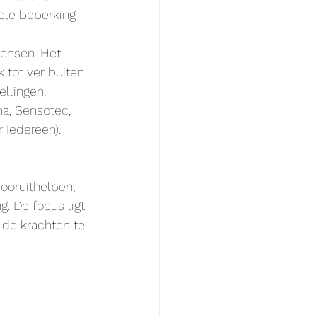
ele beperking 
ensen. Het 
 tot ver buiten 
llingen, 
a, Sensotec, 
Iedereen). 
ooruithelpen, 
. De focus ligt 
 de krachten te 
.