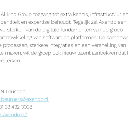
Allkind Group toegang tot extra kennis, infrastructuur en
n identiteit en expertise behoudt. Tegelijk zal Axendo een 
 versterken van de digitale fundamenten van de groep - 
orontwikkeling van software en platformen. De samenw
re processen, sterkere integraties en een versnelling van
e maken, wil de groep ook nieuw talent aantrekken dat 
rsterken.
 AN Leusden
n.beumers@axendo.nl
1 33 432 3038
w.axendo.nl/