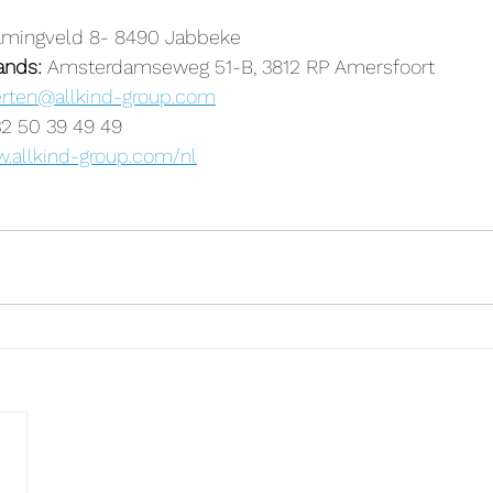
amingveld 8- 8490 Jabbeke
nds: 
Amsterdamseweg 51-B, 3812 RP Amersfoort
erten@allkind-group.com
2 50 39 49 49
w.allkind-group.com/nl