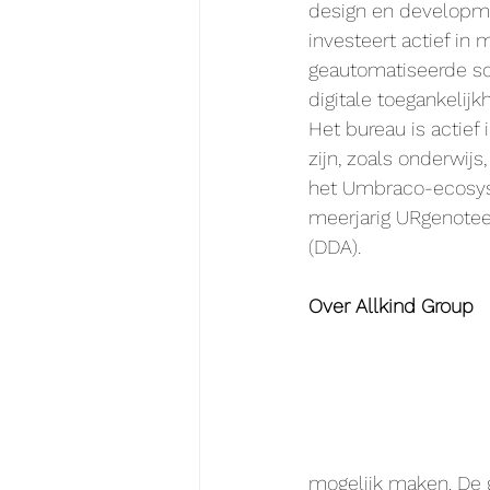
design en developm
investeert actief in
geautomatiseerde so
digitale toegankelij
Het bureau is actief
zijn, zoals onderwij
het Umbraco-ecosyst
meerjarig URgenotee
(DDA).
Over Allkind Group
mogelijk maken. De g