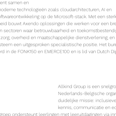
ent samen en 
 moderne technologieën zoals cloudarchitecturen, AI en 
ftwareontwikkeling op de Microsoft-stack. Met een ster
kheid bouwt Axendo oplossingen die werken voor een bre
 in sectoren waar betrouwbaarheid en toekomstbestendig
s, zorg, overheid en maatschappelijke dienstverlening, en
eem een uitgesproken specialistische positie. Het bure
rd in de FONK150 en EMERCE100 en is lid van Dutch Dig
Allkind Group is een snelgr
Nederlands-Belgische organ
duidelijke missie: inclusiev
kennis, communicatie en ed
roep ondersteunt leerlingen met leeruitdagingen via in