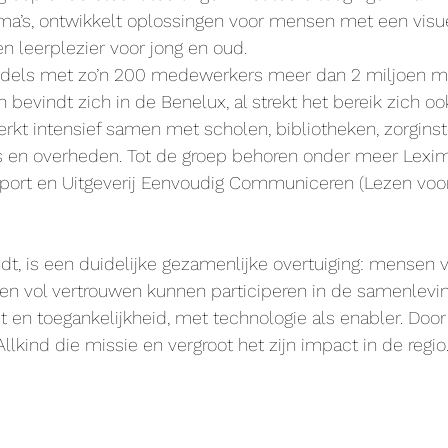
a’s, ontwikkelt oplossingen voor mensen met een visu
en leerplezier voor jong en oud.
iddels met zo’n 200 medewerkers meer dan 2 miljoen m
 bevindt zich in de Benelux, al strekt het bereik zich ook
erkt intensief samen met scholen, bibliotheken, zorginste
s en overheden. Tot de groep behoren onder meer Lexim
port en Uitgeverij Eenvoudig Communiceren (Lezen voor 
dt, is een duidelijke gezamenlijke overtuiging: mensen v
g en vol vertrouwen kunnen participeren in de samenleving
it en toegankelijkheid, met technologie als enabler. Door
llkind die missie en vergroot het zijn impact in de regio