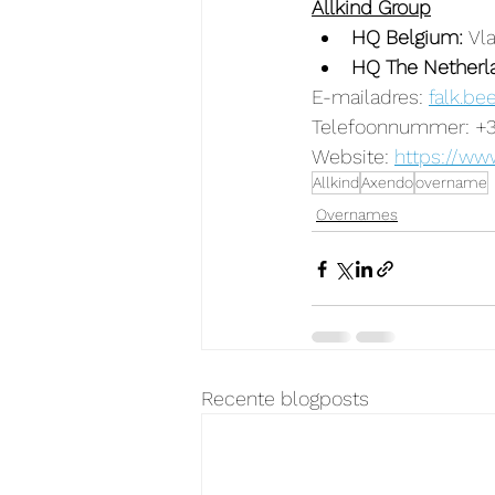
Allkind Group
HQ Belgium: 
Vl
HQ The Netherla
E-mailadres: 
falk.be
Telefoonnummer: +3
Website: 
https://ww
Allkind
Axendo
overname
Overnames
Recente blogposts