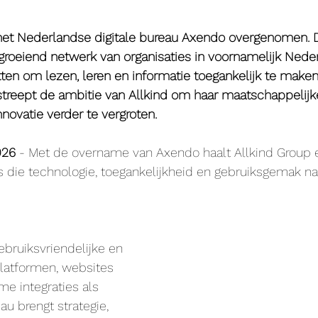
 het Nederlandse digitale bureau Axendo overgenomen.
groeiend netwerk van organisaties in voornamelijk Neder
ten om lezen, leren en informatie toegankelijk te maken
reept de ambitie van Allkind om haar maatschappelijk
innovatie verder te vergroten.
026
 - Met de overname van Axendo haalt Allkind Group 
uis die technologie, toegankelijkheid en gebruiksgemak n
bruiksvriendelijke en 
platformen, websites 
me integraties als 
u brengt strategie, 