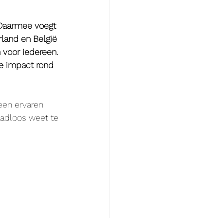
 Daarmee voegt 
land en België 
 voor iedereen. 
e impact rond 
een ervaren 
aadloos weet te 